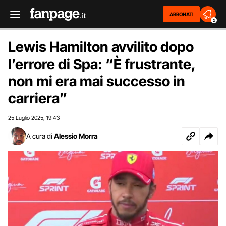
ABBONATI
2
Lewis Hamilton avvilito dopo
l’errore di Spa: “È frustrante,
non mi era mai successo in
carriera”
25 Luglio 2025
19:43
,
A cura di
Alessio Morra