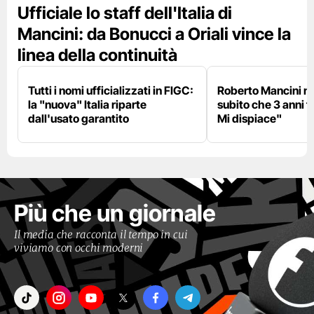
Ufficiale lo staff dell'Italia di
Mancini: da Bonucci a Oriali vince la
linea della continuità
Tutti i nomi ufficializzati in FIGC:
Roberto Mancini ne
la "nuova" Italia riparte
subito che 3 anni f
dall'usato garantito
Mi dispiace"
Più che un giornale
Il media che racconta il tempo in cui
viviamo con occhi moderni