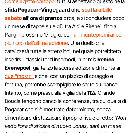
Come il gatto col topo
: tutti si aspettano questo nella
sfida Pogacar-Vingegaard che
scatta a Lille
sabato
all'ora di pranzo
circa, e si concluderà dopo
un mese di tappe su e giù tra Alpi e Pirenei, fino a
Parigi il prossimo 17 luglio, con
un montepremi ancor
più ricco dell'ultima edizione
. Una duello che
catalizzerà tutte le attenzioni, nel quale potrebbero
inserirsi i classici terzi incomodi, in primis
Remco
Evenepoel
, già terzo la scorsa edizione di fronte ai
due "mostri"
e che, con un pizzico di coraggio e
fortuna, potrebbe scompigliare le carte sul banco.
Intanto, come prassi, alla vigilia della 112a Grande
Boucle tengono banco le conferenze, tra cui quella di
Pogacar che si è mostrato determinato, senza
dimenticare di stuzzicare il proprio rivale diretto:
"Non
vedo l'ora di sfidare di nuovo Jonas, sarà un mese