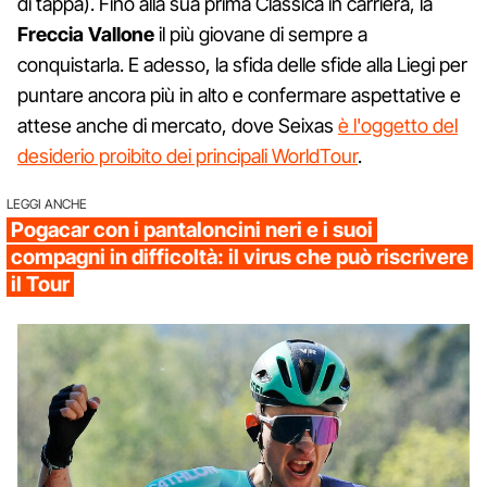
di tappa). Fino alla sua prima Classica in carriera, la
Freccia Vallone
il più giovane di sempre a
conquistarla. E adesso, la sfida delle sfide alla Liegi per
puntare ancora più in alto e confermare aspettative e
attese anche di mercato, dove Seixas
è l'oggetto del
desiderio proibito dei principali WorldTour
.
LEGGI ANCHE
Pogacar con i pantaloncini neri e i suoi
compagni in difficoltà: il virus che può riscrivere
il Tour