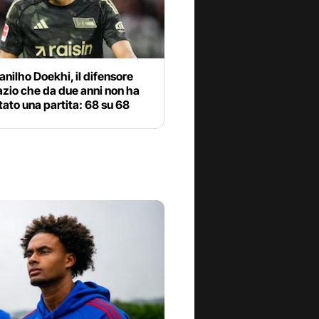
anilho Doekhi, il difensore
azio che da due anni non ha
tato una partita: 68 su 68