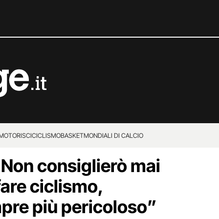
MOTORI
SCI
CICLISMO
BASKET
MONDIALI DI CALCIO
Non consiglierò mai
 fare ciclismo,
pre più pericoloso”