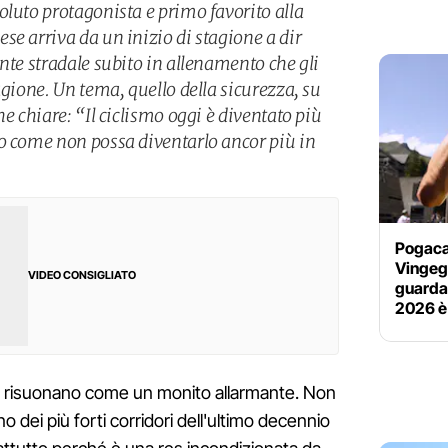
oluto protagonista e primo favorito alla
se arriva da un inizio di stagione a dir
nte stradale subito in allenamento che gli
agione. Un tema, quello della sicurezza, su
he chiare: “Il ciclismo oggi è diventato più
o come non possa diventarlo ancor più in
Pogacar
Vingega
VIDEO CONSIGLIATO
guardav
2026 è
d risuonano come un monito allarmante. Non
dei più forti corridori dell'ultimo decennio