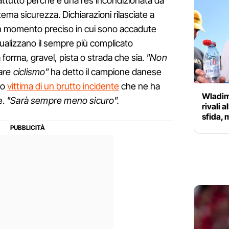
attutto perché è una res incondizionata da
tema sicurezza. Dichiarazioni rilasciate a
n momento preciso in cui sono accadute
ualizzano il sempre più complicato
 forma, gravel, pista o strada che sia.
"Non
fare ciclismo"
ha detto il campione danese
to
vittima di un brutto incidente
che ne ha
Wladim
e.
"Sarà sempre meno sicuro".
rivali 
sfida, 