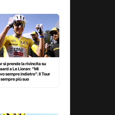
 si prende la rivincita su
ard a Le Lioran: “Mi
o sempre indietro”. Il Tour
 sempre più suo