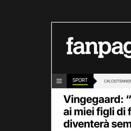
SPORT
CALCIO
TENNIS
Vingegaard: “
ai miei figli di
diventerà sem