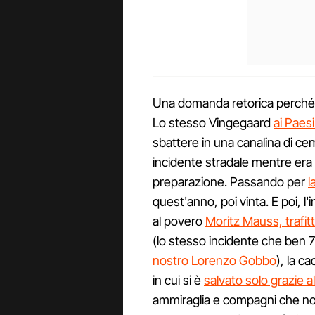
Una domanda retorica perché il 
Lo stesso Vingegaard
ai Paesi
sbattere in una canalina di ce
incidente stradale mentre era 
preparazione. Passando per
l
quest'anno, poi vinta. E poi, l
al povero
Moritz Mauss, trafit
(lo stesso incidente che ben 
nostro Lorenzo Gobbo
), la c
in cui si è
salvato solo grazie a
ammiraglia e compagni che non