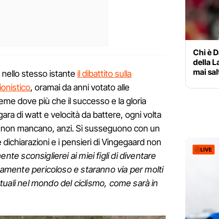
Chi è D
della L
mai sal
nello stesso istante
il dibattito sulla
ionistico
, oramai da anni votato alle
e dove più che il successo e la gloria
gara di watt e velocità da battere, ogni volta
nti non mancano, anzi. Si susseguono con un
 dichiarazioni e i pensieri di Vingegaard non
LIVE
nte sconsiglierei ai miei figli di diventare
emamente pericoloso e staranno via per molti
 attuali nel mondo del ciclismo, come sarà in