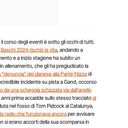
corso degli eventi è sotto gli occhi di tutti.
 Baschi 2024 rischiò la vita
, andando a
mento e a inizio stagione ha subito un
in allenamento, che gli ha pregiudicato la
a "denuncia" del danese alla Parigi-Nizza
di
'incredibile incidente su pista a Gand, occorso
to da una scheggia schizzata via dall'anello
7 anni prima accadde sullo stesso tracciato
al
aduta nel fosso di Tom Pidcock al Catalunya,
lla radio che funzionava ancora
per avvisare
 si erano accorti della sua scomparsa in