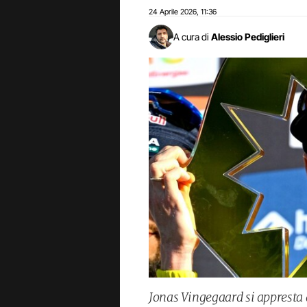
24 Aprile 2026
11:36
,
A cura di
Alessio Pediglieri
Jonas Vingegaard si appresta a