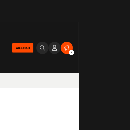
ABBONATI
2