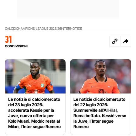
CALCIO
CHAMPIONS LEAGUE 2025/26
INTER
NOTIZIE
31
CONDIVISIONI
Le notizie di calciomercato
Le notizie di calciomercato
del 23 luglio 2026:
del 22 luglio 2026:
accelerata Kessie per la
Summerville all’Al Hilal,
Juve, nuova offerta per
Roma beffata. Kessié verso
Kolo Muani. Modric resta al
la Juve, l’Inter segue
Milan, l’Inter segue Romero
Romero