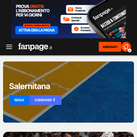
ABBONATI
2
Salernitana
SEGUI
CONDIVIDI