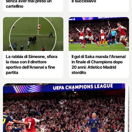
senza aver mai preso un
è successivo
cartellino
La rabbia di Simeone, sfiora
Il gol di Saka manda l’Arsenal
la rissa con il direttore
in finale di Champions dopo
sportivo dell’Arsenal a fine
20 anni: Atletico Madrid
partita
stordito