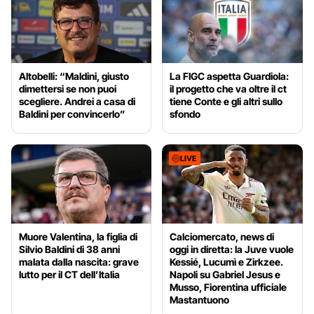
Altobelli: “Maldini, giusto
La FIGC aspetta Guardiola:
dimettersi se non puoi
il progetto che va oltre il ct
scegliere. Andrei a casa di
tiene Conte e gli altri sullo
Baldini per convincerlo”
sfondo
LIVE
Muore Valentina, la figlia di
Calciomercato, news di
Silvio Baldini di 38 anni
oggi in diretta: la Juve vuole
malata dalla nascita: grave
Kessié, Lucumì e Zirkzee.
lutto per il CT dell’Italia
Napoli su Gabriel Jesus e
Musso, Fiorentina ufficiale
Mastantuono