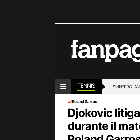
TENNIS
SINNER
ROLAN
Roland Garros
Djokovic liti
durante il ma
Roland Garros