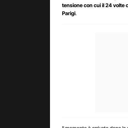
tensione con cui il 24 volte
Parigi
.