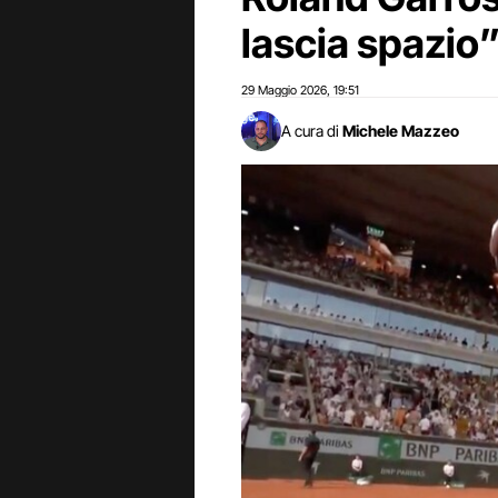
lascia spazio
29 Maggio 2026
19:51
,
A cura di
Michele Mazzeo