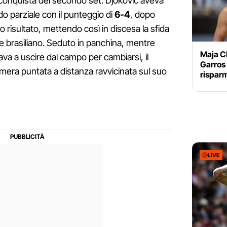
 conquista del secondo set. Djokovic aveva
o parziale con il punteggio di
6-4
, dopo
so risultato, mettendo così in discesa la sfida
e brasiliano. Seduto in panchina, mentre
Maja C
ava a uscire dal campo per cambiarsi, il
Garros 
amera puntata a distanza ravvicinata sul suo
risparm
LIVE