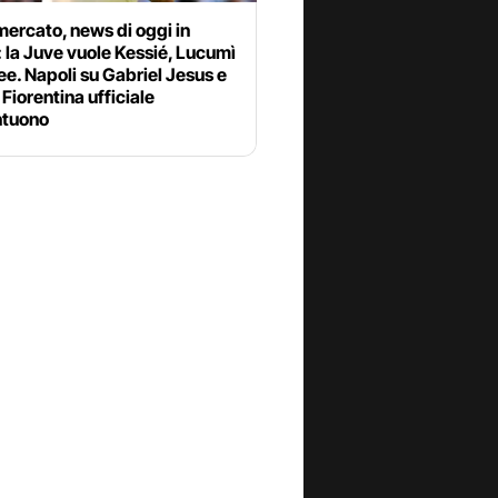
ercato, news di oggi in
: la Juve vuole Kessié, Lucumì
ee. Napoli su Gabriel Jesus e
Fiorentina ufficiale
tuono