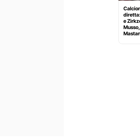
Calciom
diretta
e Zirkz
Musso, 
Mastan