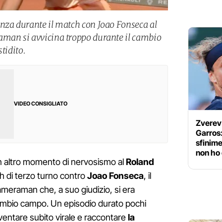
nza durante il match con Joao Fonseca al
aman si avvicina troppo durante il cambio
tidito.
VIDEO CONSIGLIATO
Zverev 
Garros:
sfinim
non ho
n altro momento di nervosismo al
Roland
ch di terzo turno contro
Joao Fonseca
, il
cameraman che, a suo giudizio, si era
cambio campo. Un episodio durato pochi
ventare subito virale e raccontare
la