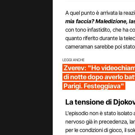
A quel punto è arrivata la reaz
mia faccia? Maledizione, la
con tono infastidito, che ha c
quanto riferito durante la tele
cameraman sarebbe poi stato r
LEGGI ANCHE
Zverev: "Ho videochiama
di notte dopo averlo batt
Parigi. Festeggiava"
La tensione di Djokov
L'episodio non è stato isolato a
nervoso già in precedenza, lam
per le condizioni di gioco, il so