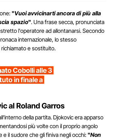
ione:
"
Vuoi avvicinarti ancora di più alla
scia spazio
"
. Una frase secca, pronunciata
ostretto l'operatore ad allontanarsi. Secondo
cronaca internazionale, lo stesso
ichiamato e sostituito.
to Cobolli alle 3
uto in finale a
ic al Roland Garros
ll'interno della partita. Djokovic era apparso
entandosi più volte con il proprio angolo
le e il sudore che gli finiva negli occhi:
"
Non