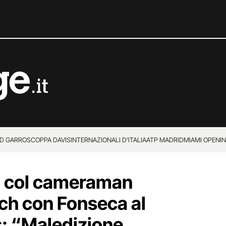
D GARROS
COPPA DAVIS
INTERNAZIONALI D’ITALIA
ATP MADRID
MIAMI OPEN
I
ga col cameraman
tch con Fonseca al
: “Maledizione,