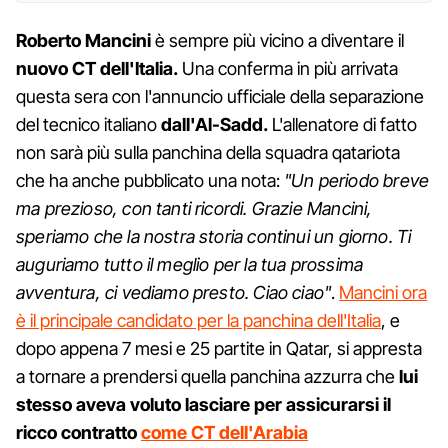
Roberto Mancini
è sempre più vicino a diventare il
nuovo CT dell'Italia.
Una conferma in più arrivata
questa sera con l'annuncio ufficiale della separazione
del tecnico italiano
dall'Al-Sadd.
L'allenatore di fatto
non sarà più sulla panchina della squadra qatariota
che ha anche pubblicato una nota:
"Un periodo breve
ma prezioso, con tanti ricordi. Grazie Mancini,
speriamo che la nostra storia continui un giorno. Ti
auguriamo tutto il meglio per la tua prossima
avventura, ci vediamo presto. Ciao ciao"
.
Mancini ora
è il principale candidato per la panchina dell'Italia
, e
dopo appena 7 mesi e 25 partite in Qatar, si appresta
a tornare a prendersi quella panchina azzurra che
lui
stesso aveva voluto lasciare per assicurarsi il
ricco contratto
come CT dell'Arabia