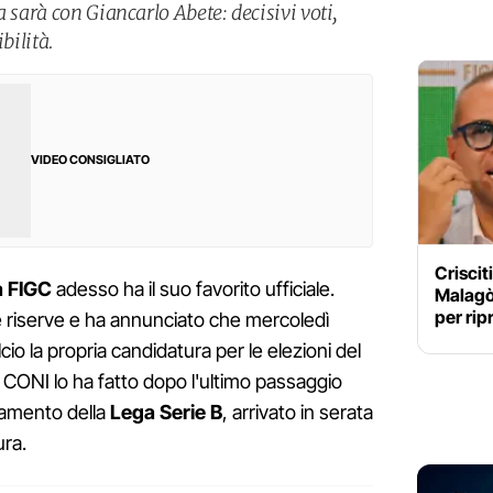
a sarà con Giancarlo Abete: decisivi voti,
bilità.
VIDEO CONSIGLIATO
Criscit
a FIGC
adesso ha il suo favorito ufficiale.
Malagò:
per rip
e riserve e ha annunciato che mercoledì
io la propria candidatura per le elezioni del
 CONI lo ha fatto dopo l'ultimo passaggio
ntamento della
Lega Serie B
, arrivato in serata
ura.