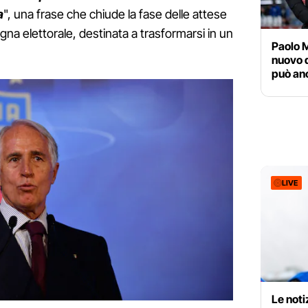
a
", una frase che chiude la fase delle attese
gna elettorale, destinata a trasformarsi in un
Paolo M
nuovo d
può an
LIVE
Le noti