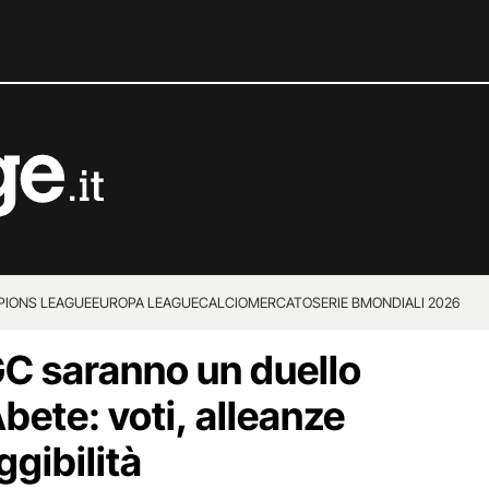
IONS LEAGUE
EUROPA LEAGUE
CALCIOMERCATO
SERIE B
MONDIALI 2026
IGC saranno un duello
bete: voti, alleanze
ggibilità