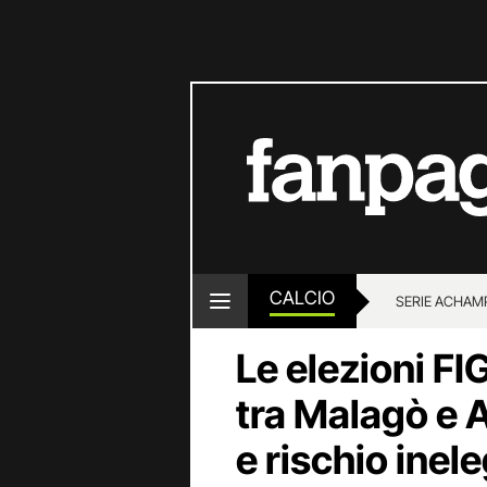
CALCIO
SERIE A
CHAMP
Le elezioni F
tra Malagò e A
e rischio inele