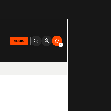
ABBONATI
2