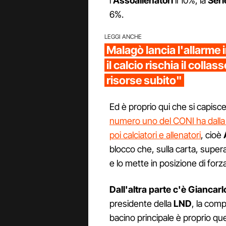
l'
Assoallenatori
il 10%, la
Seri
6%.
LEGGI ANCHE
Malagò lancia l'allarme 
il calcio rischia il colla
risorse subito"
Ed è proprio qui che si capisc
numero uno del CONI ha dalla
poi calciatori e allenatori
, cioè
blocco che, sulla carta, super
e lo mette in posizione di forza
Dall'altra parte c'è Giancar
presidente della
LND
, la com
bacino principale è proprio que