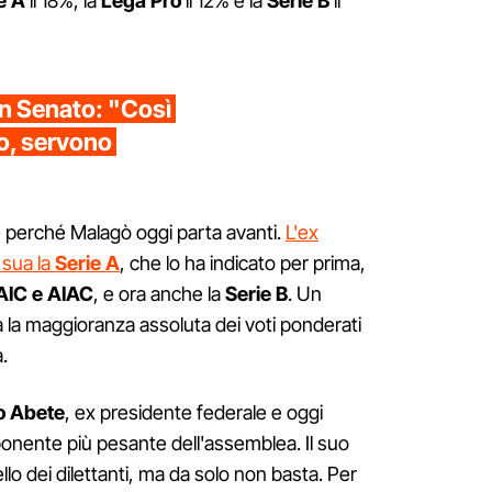
e A
il 18%, la
Lega Pro
il 12% e la
Serie B
il
in Senato: "Così
sso, servono
e perché Malagò oggi parta avanti.
L'ex
 sua la
Serie A
, che lo ha indicato per prima,
AIC e AIAC
, e ora anche la
Serie B
. Un
a la maggioranza assoluta dei voti ponderati
.
lo Abete
, ex presidente federale e oggi
ponente più pesante dell'assemblea. Il suo
llo dei dilettanti, ma da solo non basta. Per