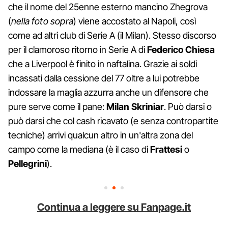
che il nome del 25enne esterno mancino Zhegrova
(
nella foto sopra
) viene accostato al Napoli, così
come ad altri club di Serie A (il Milan). Stesso discorso
per il clamoroso ritorno in Serie A di
Federico Chiesa
che a Liverpool è finito in naftalina. Grazie ai soldi
incassati dalla cessione del 77 oltre a lui potrebbe
indossare la maglia azzurra anche un difensore che
pure serve come il pane:
Milan Skriniar
. Può darsi o
può darsi che col cash ricavato (e senza contropartite
tecniche) arrivi qualcun altro in un'altra zona del
campo come la mediana (è il caso di
Frattesi
o
Pellegrini
).
Continua a leggere su Fanpage.it