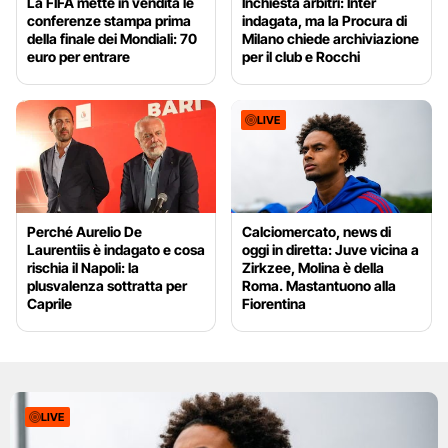
La FIFA mette in vendita le
Inchiesta arbitri: Inter
conferenze stampa prima
indagata, ma la Procura di
della finale dei Mondiali: 70
Milano chiede archiviazione
euro per entrare
per il club e Rocchi
LIVE
Perché Aurelio De
Calciomercato, news di
Laurentiis è indagato e cosa
oggi in diretta: Juve vicina a
rischia il Napoli: la
Zirkzee, Molina è della
plusvalenza sottratta per
Roma. Mastantuono alla
Caprile
Fiorentina
LIVE