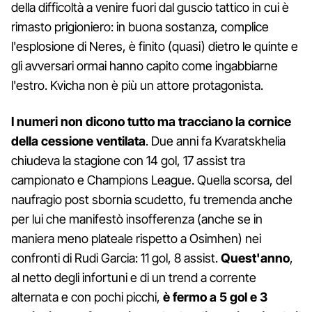
della difficoltà a venire fuori dal guscio tattico in cui è
rimasto prigioniero: in buona sostanza, complice
l'esplosione di Neres, è finito (quasi) dietro le quinte e
gli avversari ormai hanno capito come ingabbiarne
l'estro. Kvicha non è più un attore protagonista.
I numeri non dicono tutto ma tracciano la cornice
della cessione ventilata
. Due anni fa Kvaratskhelia
chiudeva la stagione con 14 gol, 17 assist tra
campionato e Champions League. Quella scorsa, del
naufragio post sbornia scudetto, fu tremenda anche
per lui che manifestò insofferenza (anche se in
maniera meno plateale rispetto a Osimhen) nei
confronti di Rudi Garcia: 11 gol, 8 assist.
Quest'anno
,
al netto degli infortuni e di un trend a corrente
alternata e con pochi picchi,
è fermo a 5 gol e 3