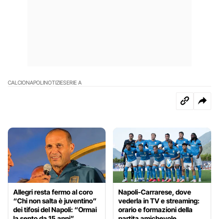
CALCIO
NAPOLI
NOTIZIE
SERIE A
Allegri resta fermo al coro
Napoli-Carrarese, dove
“Chi non salta è juventino”
vederla in TV e streaming:
dei tifosi del Napoli: “Ormai
orario e formazioni della
la sento da 15 anni”
partita amichevole