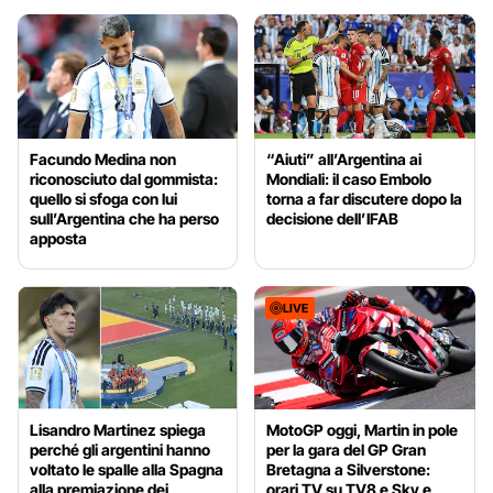
Facundo Medina non
“Aiuti” all’Argentina ai
riconosciuto dal gommista:
Mondiali: il caso Embolo
quello si sfoga con lui
torna a far discutere dopo la
sull’Argentina che ha perso
decisione dell’IFAB
apposta
LIVE
Lisandro Martinez spiega
MotoGP oggi, Martin in pole
perché gli argentini hanno
per la gara del GP Gran
voltato le spalle alla Spagna
Bretagna a Silverstone:
alla premiazione dei
orari TV su TV8 e Sky e