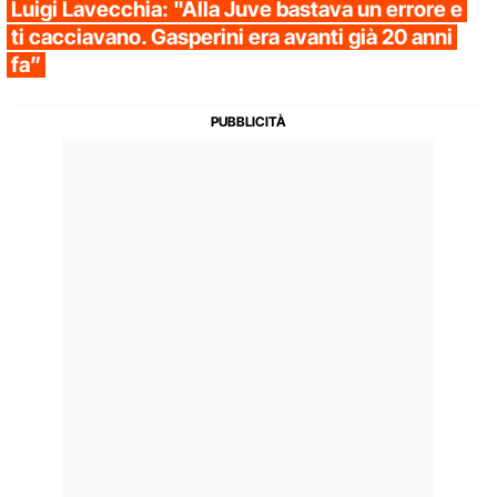
Luigi Lavecchia: "Alla Juve bastava un errore e
ti cacciavano. Gasperini era avanti già 20 anni
fa”