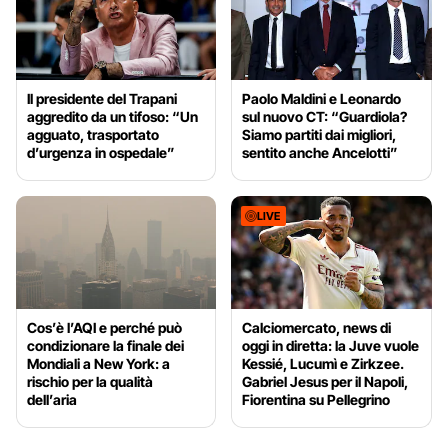
Il presidente del Trapani
Paolo Maldini e Leonardo
aggredito da un tifoso: “Un
sul nuovo CT: “Guardiola?
agguato, trasportato
Siamo partiti dai migliori,
d’urgenza in ospedale”
sentito anche Ancelotti”
LIVE
Cos’è l’AQI e perché può
Calciomercato, news di
condizionare la finale dei
oggi in diretta: la Juve vuole
Mondiali a New York: a
Kessié, Lucumì e Zirkzee.
rischio per la qualità
Gabriel Jesus per il Napoli,
dell’aria
Fiorentina su Pellegrino