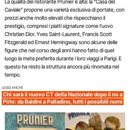
La qualità del ristorante Prunier è alta: la "Casa del
Caviale" propone una varietà esclusiva di portate, con
prezzi anche molto elevati che rispecchiano il
prestigio, compresi i piatti
signature
come l'uovo
Christian Dior. Yves Saint-Laurent, Francis Scott
Fitzgerald ed Ernest Hemingway sono alcune delle
figure che nel corso degli anni hanno fatto di quel
luogo la meta preferita durante i loro viaggi a Parigi. E
questo ha resto la struttura ancora più rinomata nel
tempo.
LEGGI ANCHE
Chi sarà il nuovo CT della Nazionale dopo il no a
Pirlo: da Baldini a Palladino, tutti i possibili nomi