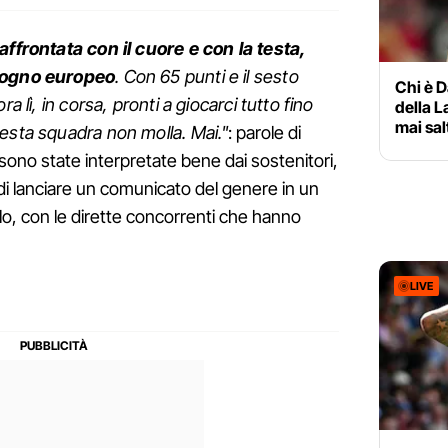
affrontata con il cuore e con la testa,
 sogno europeo
. Con 65 punti e il sesto
Chi è D
a lì, in corsa, pronti a giocarci tutto fino
della L
mai sal
esta squadra non molla. Mai."
: parole di
no state interpretate bene dai sostenitori,
b di lanciare un comunicato del genere in un
o, con le dirette concorrenti che hanno
LIVE