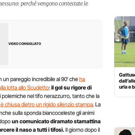
 nessuno: perché vengono contestate le
VIDEO CONSIGLIATO
Gattus
 un pareggio incredibile al 90′ che
ha
dall’al
urla e b
ulla lotta allo Scudetto
:
il gol su rigore di
 polemiche nel tifo nerazzurro, tanto che la
i è chiusa dietro un rigido silenzio stampa
. La
anche sulla sponda biancoceleste gli animi
 dopo
un comunicato diramato stamattina
cere il naso a tutti i tifosi.
Il giorno dopo il