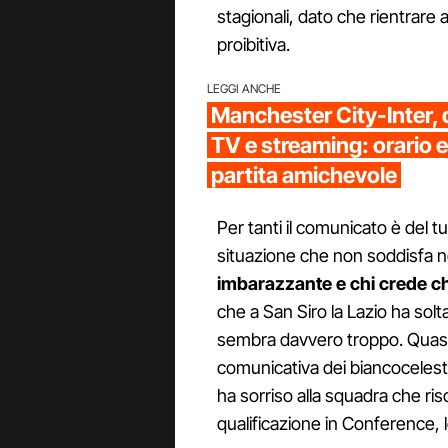
stagionali, dato che rientrar
proibitiva.
LEGGI ANCHE
Manchester City-Inter, 
TV e streaming: orario e
partita amichevole
Per tanti il comunicato è del t
situazione che non soddisfa 
imbarazzante e chi crede ch
che a San Siro la Lazio ha sol
sembra davvero troppo. Quasi
comunicativa dei biancocelesti
ha sorriso alla squadra che ris
qualificazione in Conference, 