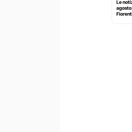
Le noti
agosto
Fiorent