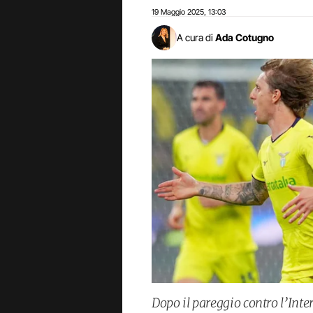
19 Maggio 2025
13:03
,
A cura di
Ada Cotugno
Dopo il pareggio contro l’Int