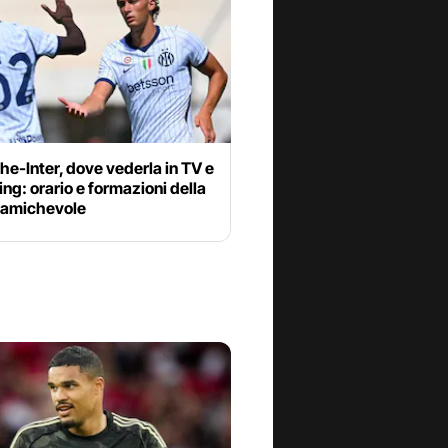
he-Inter, dove vederla in TV e
ng: orario e formazioni della
a amichevole