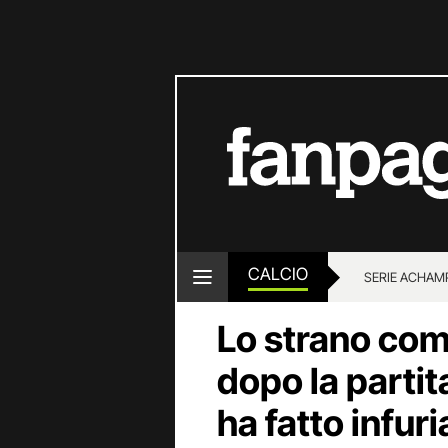
CALCIO
SERIE A
CHAMP
Lo strano com
dopo la partit
ha fatto infuria