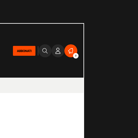
ABBONATI
2