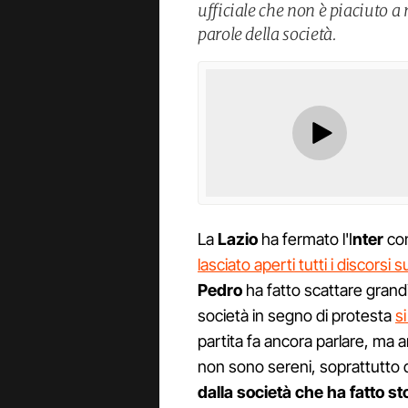
ufficiale che non è piaciuto a
parole della società.
La
Lazio
ha fermato l'I
nter
con
lasciato aperti tutti i discorsi s
Pedro
ha fatto scattare grandi
società in segno di protesta
s
partita fa ancora parlare, ma 
non sono sereni, soprattutto
dalla società che ha fatto stor