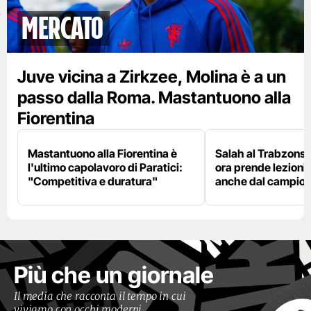
mercato
Juve vicina a Zirkzee, Molina è a un
passo dalla Roma. Mastantuono alla
Fiorentina
Mastantuono alla Fiorentina è
Salah al Trabzonspo
l'ultimo capolavoro di Paratici:
ora prende lezioni
"Competitiva e duratura"
anche dal campion
Più che un giornale
Il media che racconta il tempo in cui
viviamo con occhi moderni