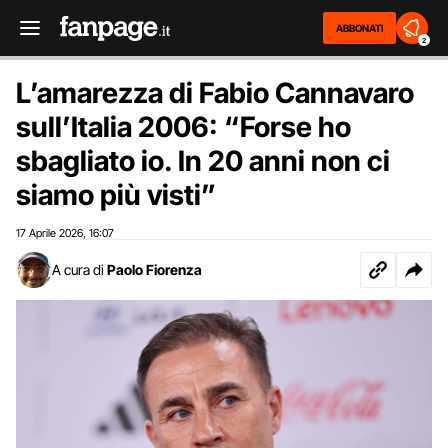
ABBONATI
2
L’amarezza di Fabio Cannavaro
sull’Italia 2006: “Forse ho
sbagliato io. In 20 anni non ci
siamo più visti”
17 Aprile 2026
16:07
,
A cura di
Paolo Fiorenza