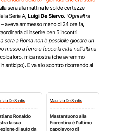
lla sera alla mattina le solide certezze
ella Serie A,
Luigi De Siervo
.
"Ogni altra
– aveva ammesso meno di 24 ore fa,
rdinaria di inserire ben 5 incontri
La sera a Roma non è possibile giocare un
no messo a ferro e fuoco la città nell'ultima
 è colpa loro, mica nostra (che avremmo
 anticipo). E va allo scontro ricorrendo al
rizio
De Santis
Maurizio
De Santis
stiano Ronaldo
Mastantuono alla
tra la sua
Fiorentina è l'ultimo
lezione di auto da
capolavoro di