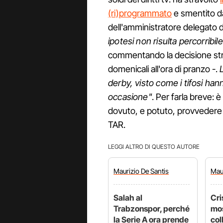
(ri)programmato
e smentito da
dell'amministratore delegato d
ipotesi non risulta percorribile
commentando la decisione strao
domenicali all'ora di pranzo -.
derby, visto come i tifosi han
occasione"
. Per farla breve:
dovuto, e potuto, provvedere in
TAR.
LEGGI ALTRO DI QUESTO AUTORE
Maurizio
De Santis
Mau
Salah al
Cri
Trabzonspor, perché
mos
la Serie A ora prende
col