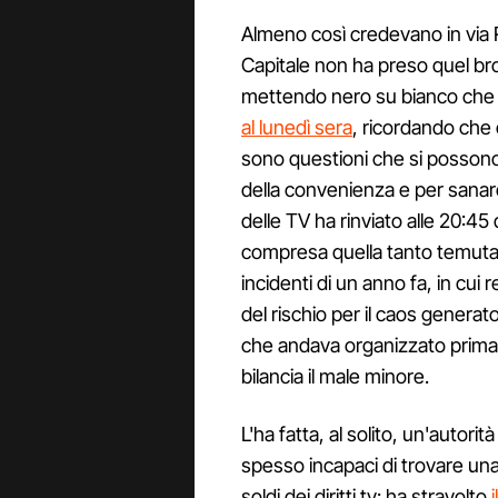
Almeno così credevano in via Ro
Capitale non ha preso quel bro
mettendo nero su bianco ch
al lunedì sera
, ricordando che
sono questioni che si possono
della convenienza e per sanare
delle TV ha rinviato alle 20:45 
compresa quella tanto temuta tr
incidenti di un anno fa, in cui 
del rischio per il caos generat
che andava organizzato prima 
bilancia il male minore.
L'ha fatta, al solito, un'autorità
spesso incapaci di trovare una 
soldi dei diritti tv: ha stravolto