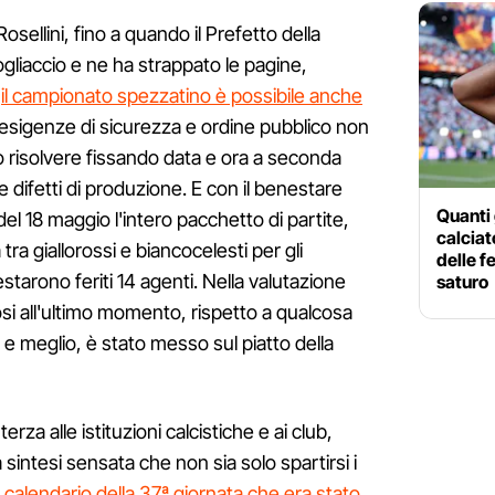
sellini, fino a quando il Prefetto della
gliaccio e ne ha strappato le pagine,
e
il campionato spezzatino è possibile anche
 esigenze di sicurezza e ordine pubblico non
 risolvere fissando data e ora a seconda
 difetti di produzione. E con il benestare
Quanti 
del 18 maggio l'intero pacchetto di partite,
calciat
a giallorossi e biancocelesti per gli
delle f
restarono feriti 14 agenti. Nella valutazione
saturo
osi all'ultimo momento, rispetto a qualcosa
e meglio, è stato messo sul piatto della
 terza alle istituzioni calcistiche e ai club,
sintesi sensata che non sia solo spartirsi i
il calendario della 37ª giornata che era stato