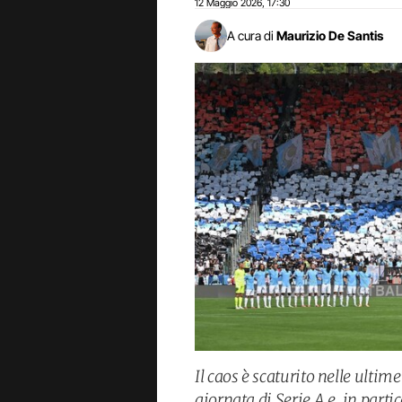
12 Maggio 2026
17:30
,
A cura di
Maurizio De Santis
Il caos è scaturito nelle ulti
giornata di Serie A e, in part