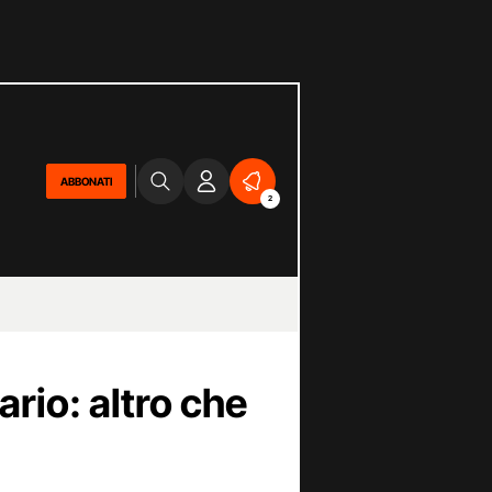
ABBONATI
2
ario: altro che