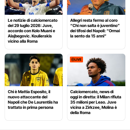
Le notizie di calciomercato
Allegri resta fermo al coro
del 29 luglio 2026: Juve,
“Chi non salta è juventino”
accordo con Kolo Muani e
dei tifosi del Napoli: “Ormai
Alajbegovic. Koulierakis
la sento da 15 anni”
vicino alla Roma
LIVE
Chi è Mattia Esposito, il
Calciomercato, news di
nuovo attaccante del
oggi in diretta: il Milan rifiuta
Napoli che De Laurentiis ha
35 milioni per Leao. Juve
trattato in prima persona
vicina a Zirkzee, Molina è
della Roma