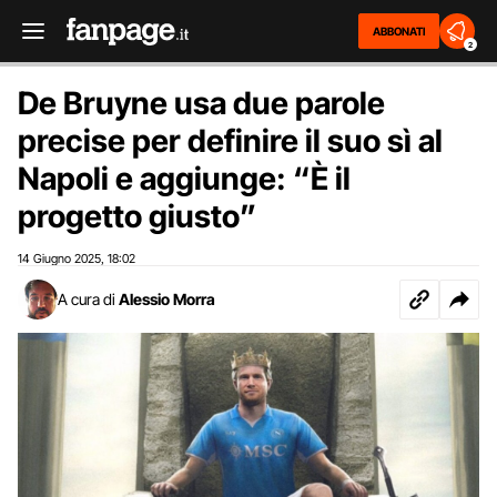
ABBONATI
2
De Bruyne usa due parole
precise per definire il suo sì al
Napoli e aggiunge: “È il
progetto giusto”
14 Giugno 2025
18:02
,
A cura di
Alessio Morra