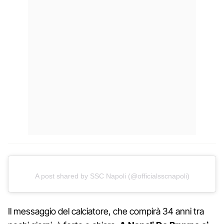
A post shared by SSC Napoli (@officialsscnapoli)
Il messaggio del calciatore, che compirà 34 anni tra