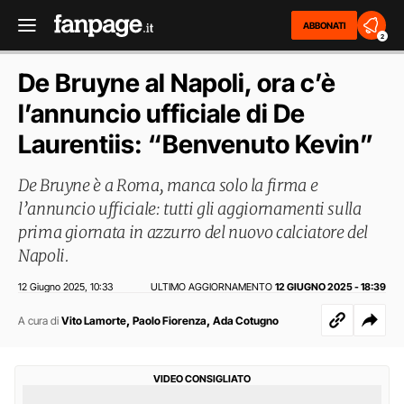
ABBONATI
2
De Bruyne al Napoli, ora c’è
l’annuncio ufficiale di De
Laurentiis: “Benvenuto Kevin”
De Bruyne è a Roma, manca solo la firma e
l’annuncio ufficiale: tutti gli aggiornamenti sulla
prima giornata in azzurro del nuovo calciatore del
Napoli.
12 Giugno 2025
10:33
ULTIMO AGGIORNAMENTO
12 GIUGNO 2025 - 18:39
,
,
,
A cura di
Vito Lamorte
Paolo Fiorenza
Ada Cotugno
VIDEO CONSIGLIATO