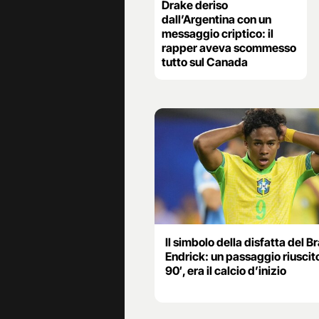
Drake deriso
dall’Argentina con un
messaggio criptico: il
rapper aveva scommesso
tutto sul Canada
Il simbolo della disfatta del Br
Endrick: un passaggio riuscito
90′, era il calcio d’inizio