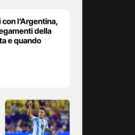
 con l’Argentina,
egamenti della
sta e quando