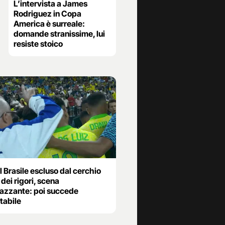
L’intervista a James
Rodriguez in Copa
America è surreale:
domande stranissime, lui
resiste stoico
 Brasile escluso dal cerchio
dei rigori, scena
azzante: poi succede
itabile