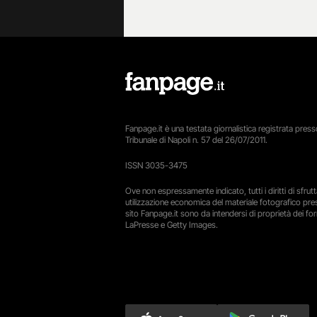
Fanpage.it è una testata giornalistica registrata presso
Tribunale di Napoli n. 57 del 26/07/2011.
ISSN 3035-3475
Ove non espressamente indicato, tutti i diritti di sfru
utilizzazione economica del materiale fotografico pre
sito Fanpage.it sono da intendersi di proprietà dei forn
LaPresse e Getty Images.