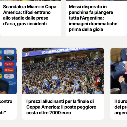
Scandalo a Miami in Copa
Messi disperato in
America: tifosi entrano
panchina fa piangere
allo stadio dalle prese
tutta l’Argentina:
d’aria, gravi incidenti
immagini drammatiche
prima della gioia
contro
I prezzi allucinanti per la finale di
Il dur
Coppa America: il posto peggiore
del pr
ati”
costa oltre 2000 euro
argent