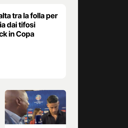
ta tra la folla per
a dai tifosi
ck in Copa