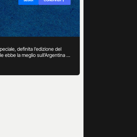
ciale, definita l’edizione del
ale ebbe la meglio sull’Argentina ai
 nazionali della Conmebol, di cui
, ovvero Stati Uniti, Messico,