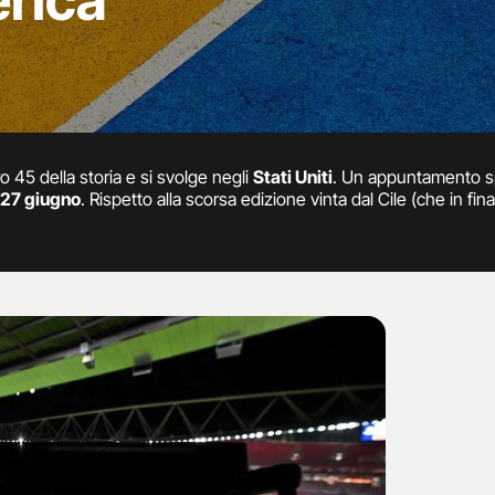
rica
45 della storia e si svolge negli
Stati Uniti
. Un appuntamento spe
l 27 giugno
. Rispetto alla scorsa edizione vinta dal Cile (che in fin
ono in numero maggiore, 16 e non 12, suddivise in 4 gironi. Alle 10
dalla sua fondazione, si sono aggiunte 6 formazioni della Concacaf
iti. I gironi della Copa America 2016:
 Paraguay, USA.
 Perù.
ruguay, Venezuela.
e, Panama.