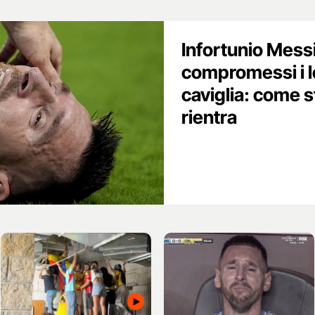
Infortunio Messi
compromessi i l
caviglia: come 
rientra