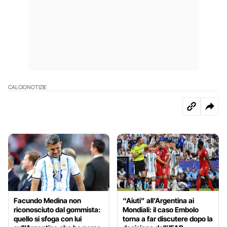
CALCIO
NOTIZIE
Facundo Medina non
“Aiuti” all’Argentina ai
riconosciuto dal gommista:
Mondiali: il caso Embolo
quello si sfoga con lui
torna a far discutere dopo la