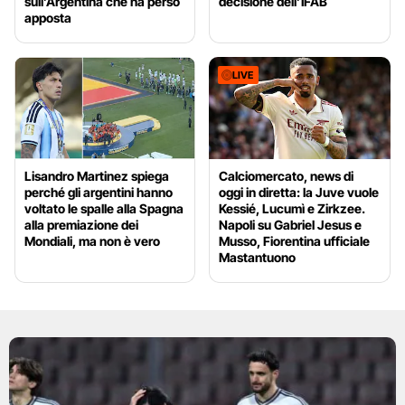
sull’Argentina che ha perso
decisione dell’IFAB
apposta
LIVE
Lisandro Martinez spiega
Calciomercato, news di
perché gli argentini hanno
oggi in diretta: la Juve vuole
voltato le spalle alla Spagna
Kessié, Lucumì e Zirkzee.
alla premiazione dei
Napoli su Gabriel Jesus e
Mondiali, ma non è vero
Musso, Fiorentina ufficiale
Mastantuono