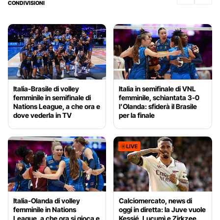
CONDIVISIONI
Italia-Brasile di volley
Italia in semifinale di VNL
femminile in semifinale di
femminile, schiantata 3-0
Nations League, a che ora e
l’Olanda: sfiderà il Brasile
dove vederla in TV
per la finale
LIVE
Italia-Olanda di volley
Calciomercato, news di
femminile in Nations
oggi in diretta: la Juve vuole
League, a che ora si gioca e
Kessié, Lucumì e Zirkzee.