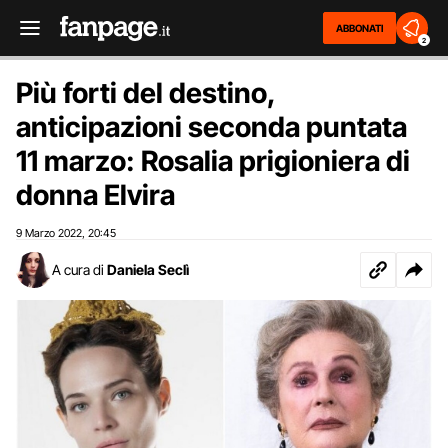
ABBONATI
2
Più forti del destino,
anticipazioni seconda puntata
11 marzo: Rosalia prigioniera di
donna Elvira
9 Marzo 2022
20:45
,
A cura di
Daniela Seclì