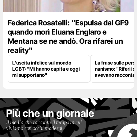
Federica Rosatelli: “Espulsa dal GF9
quando morì Eluana Englaro e
Mentana se ne andò. Ora rifarei un
reality"
L'uscita infelice sul mondo
La frase sulle pers
LGBT: "Mi hanno capita e oggi
nanismo: "Riferii s
mi supportano"
avevano racconta
Più che un giornale
Il media che racconta il tempo in cui
viviamo con occhi moderni