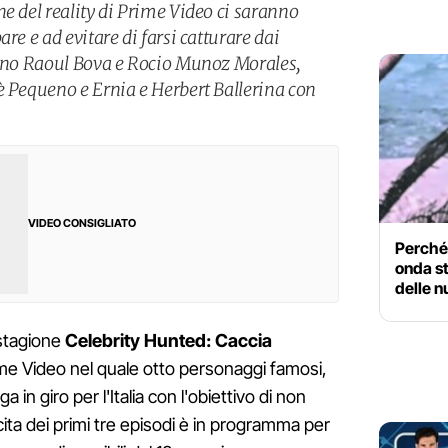
e del reality di Prime Video ci saranno
re e ad evitare di farsi catturare dai
anno Raoul Bova e Rocio Munoz Morales,
è Pequeno e Ernia e Herbert Ballerina con
VIDEO CONSIGLIATO
Perché 
onda s
delle n
 stagione
Celebrity Hunted: Caccia
Prime Video nel quale otto personaggi famosi,
ga in giro per l'Italia con l'obiettivo di non
cita dei primi tre episodi è in programma per