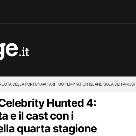
 RUOTA DELLA FORTUNA
AFFARI TUOI
TEMPTATION ISLAND
ISOLA DEI FAMOSI
elebrity Hunted 4:
a e il cast con i
ella quarta stagione