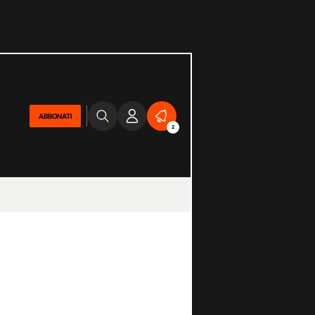
ABBONATI
2