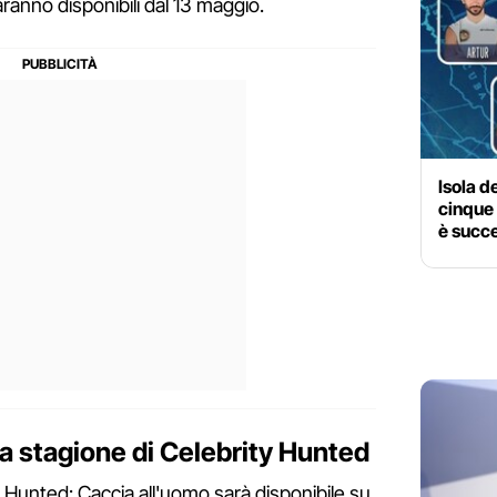
saranno disponibili dal 13 maggio.
Isola d
cinque 
è succe
 stagione di Celebrity Hunted
 Hunted: Caccia all'uomo sarà disponibile su