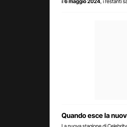
il
6 maggio 2024
, i restanti 
Quando esce la nuova
La nuova stagione di Celebrity