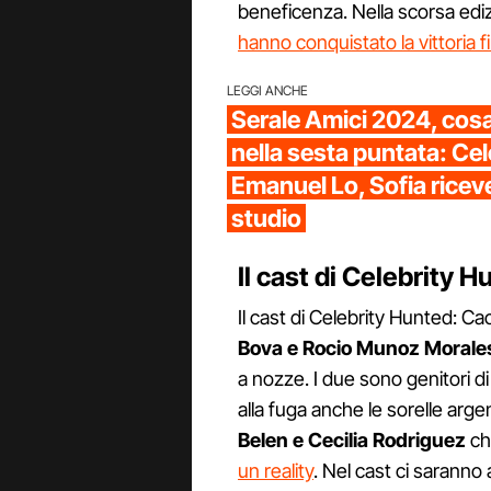
beneficenza. Nella scorsa ed
hanno conquistato la vittoria f
LEGGI ANCHE
Serale Amici 2024, cos
nella sesta puntata: Cel
Emanuel Lo, Sofia ricev
studio
Il cast di Celebrity H
Il cast di Celebrity Hunted: C
Bova e Rocio Munoz Morale
a nozze. I due sono genitori d
alla fuga anche le sorelle argent
Belen e Cecilia Rodriguez
c
un reality
. Nel cast ci saranno