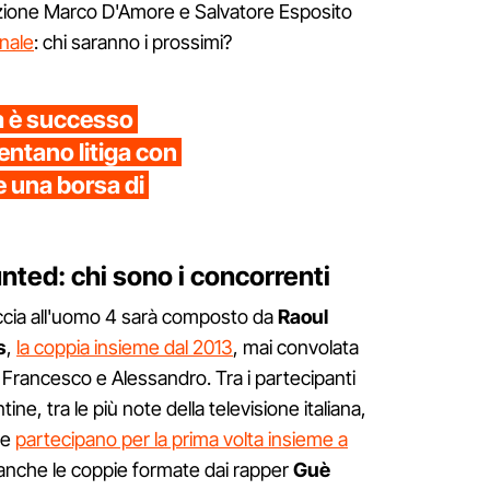
izione Marco D'Amore e Salvatore Esposito
inale
: chi saranno i prossimi?
a è successo
entano litiga con
e una borsa di
unted: chi sono i concorrenti
accia all'uomo 4 sarà composto da
Raoul
s
,
la coppia insieme dal 2013
, mai convolata
i Francesco e Alessandro. Tra i partecipanti
ine, tra le più note della televisione italiana,
he
partecipano per la prima volta insieme a
 anche le coppie formate dai rapper
Guè