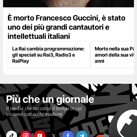
È morto Francesco Guccini, è stato
uno dei più grandi cantautori e
intellettuali italiani
La Rai cambia programmazione:
Morto nella sua Pà
gli speciali su Rai3, Radio3 e
amori della sua vit
RaiPlay
anni
Più che un giornale
Il media che racconta il tempo in cui
viviamo con occhi moderni