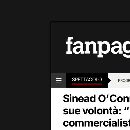
SPETTACOLO
PROGR
Sinead O’Connor
sue volontà: 
commercialist