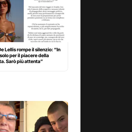
e Lellis rompe il silenzio: “In
 solo per il piacere della
a. Sarò più attenta”