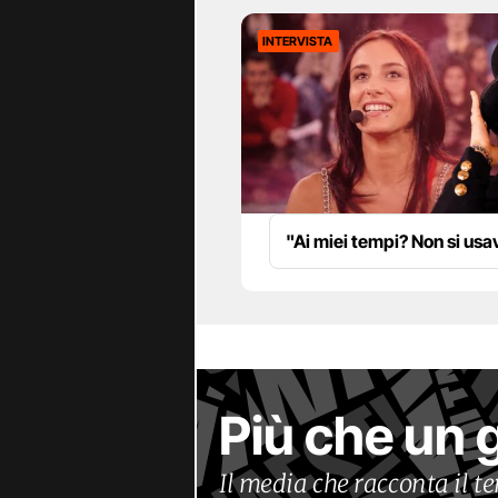
INTERVISTA
"Ai miei tempi? Non si us
Più che un 
Il media che racconta il 