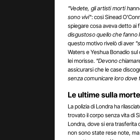
"Vedete, gli artisti morti ha
sono vivi
": così Sinead O'Conn
spiegare cosa aveva detto ai fi
disgustoso quello che fanno 
questo motivo rivelò di aver
"
Waters e Yeshua Bonadio sul 
lei morisse.
"Devono chiamare 
assicurarsi che le case discog
senza comunicare loro dove f
Le ultime sulla mort
La polizia di Londra ha rilascia
trovato il corpo senza vita d
Londra, dove si era trasferita
non sono state rese note, ma l