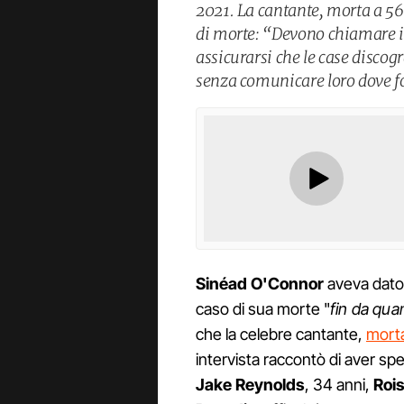
2021. La cantante, morta a 56 a
di morte: “Devono chiamare i
assicurarsi che le case discog
senza comunicare loro dove fo
Sinéad O'Connor
aveva dato a
caso di sua morte "
fin da qua
che la celebre cantante,
morta
intervista raccontò di aver s
Jake Reynolds
, 34 anni,
Roi