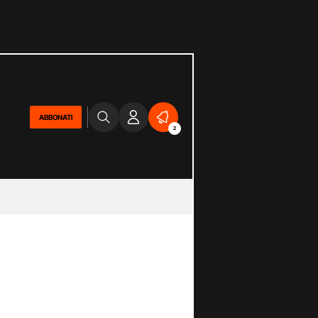
ABBONATI
2