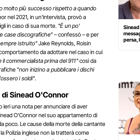
nno molto più successo rispetto a quando
or nel 2021, in un'intervista, provò a
gli in caso di sua morte.
"È un po'
Sinead 
messag
le case discografiche
" – confessò – e per
persa, 
sempre istruito"
Jake Reynolds, Roisin
comportamento da adottare nel caso in cui
il commercialista prima del 911"
così da
rafiche "
non inizino a pubblicare i dischi
ossero i soldi
".
e di Sinead O'Connor
to ieri una nota per annunciare di aver
i Sinead O'Connor nel suo appartamento di
 da poco. Le cause della morte della cantante
a Polizia inglese non la tratterà come