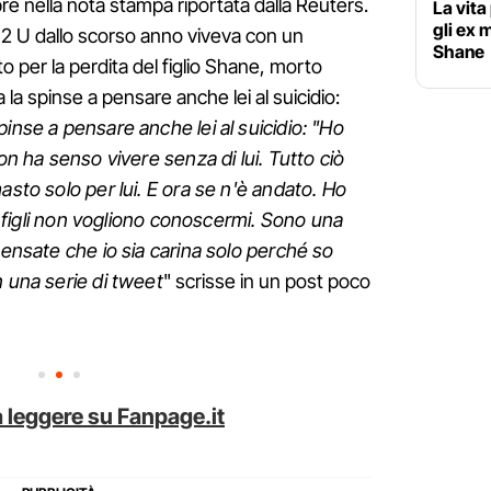
e nella nota stampa riportata dalla Reuters.
La vita
gli ex m
2 U dallo scorso anno viveva con un
Shane
o per la perdita del figlio Shane, morto
 la spinse a pensare anche lei al suicidio:
pinse a pensare anche lei al suicidio: "Ho
Non ha senso vivere senza di lui. Tutto ciò
asto solo per lui. E ora se n'è andato. Ho
iei figli non vogliono conoscermi. Sono una
pensate che io sia carina solo perché so
n una serie di tweet
" scrisse in un post poco
 leggere su Fanpage.it