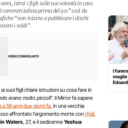
nni, istruì i figli sulle sue volontà in caso
l commercialista prima del 911” così da
rafiche “non inizino a pubblicare i dischi
ssero i soldi”.
VIDEO CONSIGLIATO
I funer
moglie 
Edoardo
i suoi figli chiare istruzioni su cosa fare in
ndo erano molto piccoli
". Il Mirror fa sapere
 a 56 anni due giorni fa
, in una vecchia
pesso affrontato l'argomento morte con
i figli
,
sin Waters
, 27, e il sedicenne
Yeshua