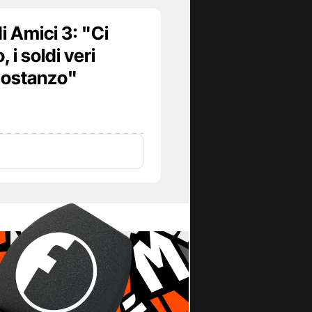
i Amici 3: "Ci
 i soldi veri
Costanzo"