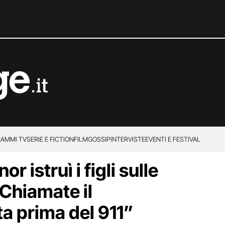
AMMI TV
SERIE E FICTION
FILM
GOSSIP
INTERVISTE
EVENTI E FESTIVAL
 istruì i figli sulle
“Chiamate il
a prima del 911”