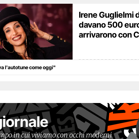
Irene Guglielmi d
davano 500 euro,
arrivarono con 
ava l'autotune come oggi"
giornale
tempo in cui viviamo con occhi moderni