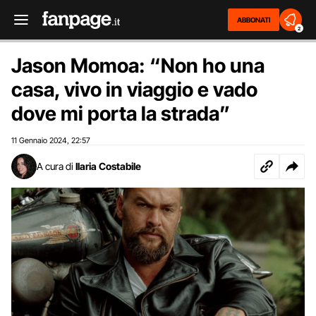
ABBONATI
2
Jason Momoa: “Non ho una
casa, vivo in viaggio e vado
dove mi porta la strada”
11 Gennaio 2024
22:57
,
A cura di
Ilaria Costabile