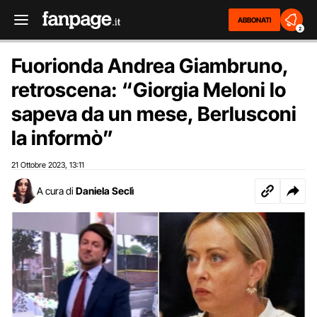
ABBONATI
2
Fuorionda Andrea Giambruno,
retroscena: “Giorgia Meloni lo
sapeva da un mese, Berlusconi
la informò”
21 Ottobre 2023
13:11
,
A cura di
Daniela Seclì