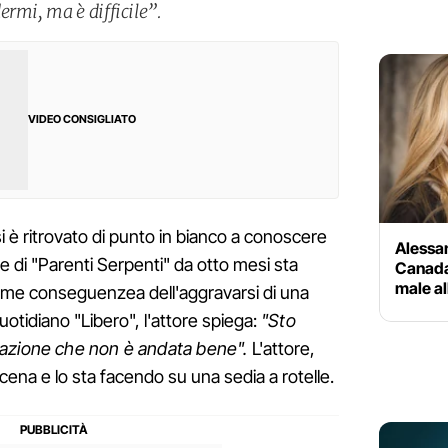
rmi, ma è difficile”.
VIDEO CONSIGLIATO
si è ritrovato di punto in bianco a conoscere
Alessan
ore di "Parenti Serpenti" da otto mesi sta
Canada
male al
 come conseguenzea dell'aggravarsi di una
quotidiano "Libero", l'attore spiega:
"Sto
razione che non è andata bene".
L'attore,
scena e lo sta facendo su una sedia a rotelle.