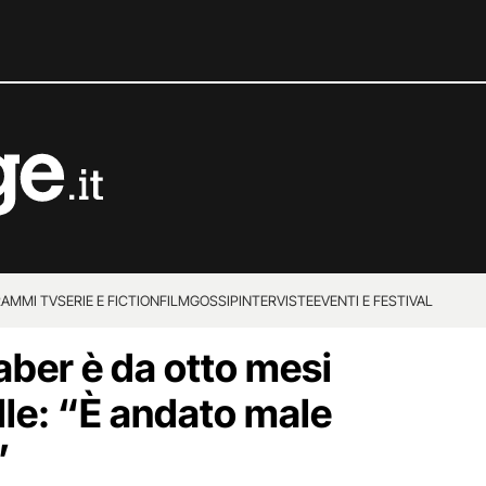
AMMI TV
SERIE E FICTION
FILM
GOSSIP
INTERVISTE
EVENTI E FESTIVAL
ber è da otto mesi
elle: “È andato male
”