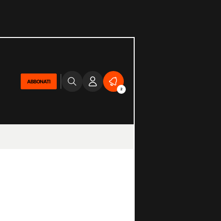
ABBONATI
2