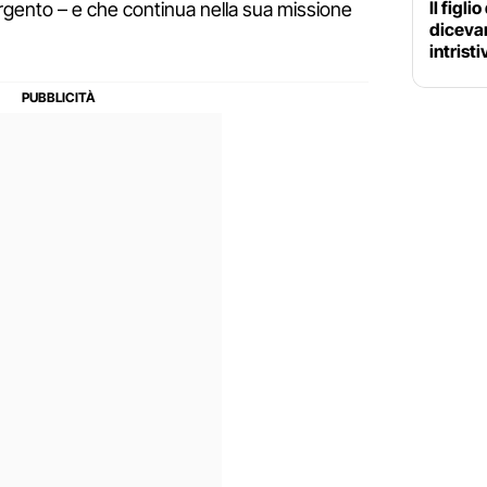
Il figli
argento – e che continua nella sua missione
dicevan
intrist