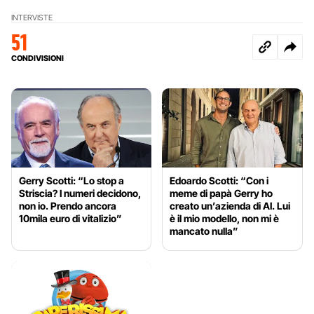
INTERVISTE
51
CONDIVISIONI
Gerry Scotti: “Lo stop a
Edoardo Scotti: “Con i
Striscia? I numeri decidono,
meme di papà Gerry ho
non io. Prendo ancora
creato un’azienda di AI. Lui
10mila euro di vitalizio”
è il mio modello, non mi è
mancato nulla”