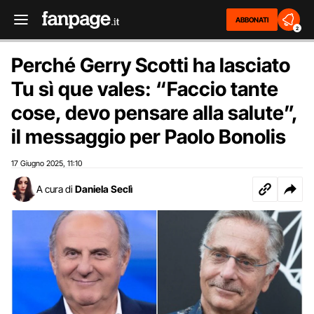
ABBONATI
2
Perché Gerry Scotti ha lasciato
Tu sì que vales: “Faccio tante
cose, devo pensare alla salute”,
il messaggio per Paolo Bonolis
17 Giugno 2025
11:10
,
A cura di
Daniela Seclì