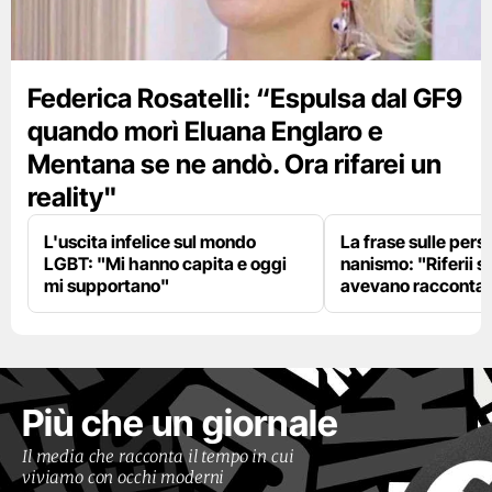
Federica Rosatelli: “Espulsa dal GF9
quando morì Eluana Englaro e
Mentana se ne andò. Ora rifarei un
reality"
L'uscita infelice sul mondo
La frase sulle pers
LGBT: "Mi hanno capita e oggi
nanismo: "Riferii s
mi supportano"
avevano racconta
Più che un giornale
Il media che racconta il tempo in cui
viviamo con occhi moderni