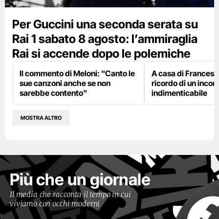
Per Guccini una seconda serata su
Rai 1 sabato 8 agosto: l’ammiraglia
Rai si accende dopo le polemiche
Il commento di Meloni: "Canto le
A casa di Francesco
sue canzoni anche se non
ricordo di un incon
sarebbe contento"
indimenticabile
MOSTRA ALTRO
Più che un giornale
Il media che racconta il tempo in cui
viviamo con occhi moderni