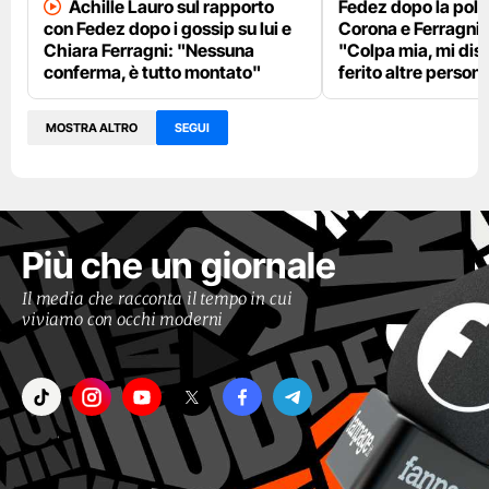
Achille Lauro sul rapporto
Fedez dopo la pole
con Fedez dopo i gossip su lui e
Corona e Ferragni
Chiara Ferragni: "Nessuna
"Colpa mia, mi dis
conferma, è tutto montato"
ferito altre person
MOSTRA ALTRO
SEGUI
Più che un giornale
Il media che racconta il tempo in cui
viviamo con occhi moderni