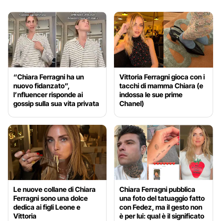
“Chiara Ferragni ha un
Vittoria Ferragni gioca con i
nuovo fidanzato”,
tacchi di mamma Chiara (e
l’nfluencer risponde ai
indossa le sue prime
gossip sulla sua vita privata
Chanel)
Le nuove collane di Chiara
Chiara Ferragni pubblica
Ferragni sono una dolce
una foto del tatuaggio fatto
dedica ai figli Leone e
con Fedez, ma il gesto non
Vittoria
è per lui: qual è il significato