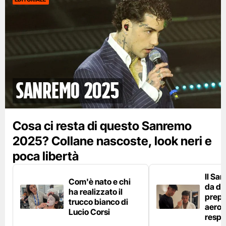
Sanremo 2025
Cosa ci resta di questo Sanremo
2025? Collane nascoste, look neri e
poca libertà
Il Sa
Com'è nato e chi
da die
ha realizzato il
prepa
trucco bianco di
aeros
Lucio Corsi
respi