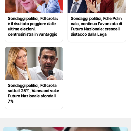
Sondaggi politici, FdI crolla:
Sondaggi politici, FdI e Pd in
è il risultato peggiore dalle
calo, continua l’avanzata di
ultime elezioni,
Futuro Nazionale: cresce il
centrosinistra in vantaggio
distacco dalla Lega
Sondaggi politici, FdI crolla
sotto il 25%, Vannacci vola:
Futuro Nazionale sfonda il
7%