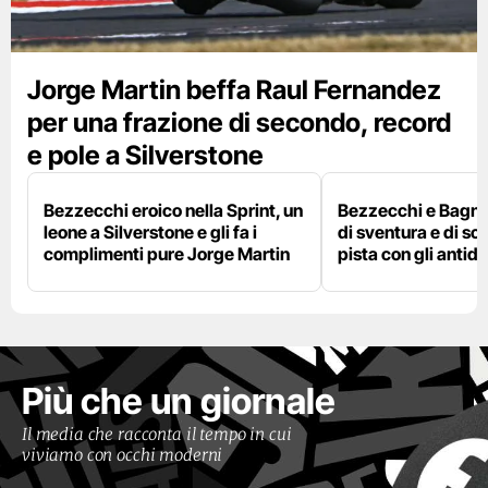
Jorge Martin beffa Raul Fernandez
per una frazione di secondo, record
e pole a Silverstone
Bezzecchi eroico nella Sprint, un
Bezzecchi e Bagna
leone a Silverstone e gli fa i
di sventura e di so
complimenti pure Jorge Martin
pista con gli antidol
Più che un giornale
Il media che racconta il tempo in cui
viviamo con occhi moderni