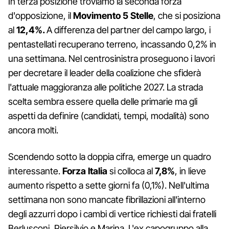
In terza posizione troviamo la seconda forza
d'opposizione, il
Movimento 5 Stelle
, che si posiziona
al
12,4%.
A differenza del partner del campo largo, i
pentastellati recuperano terreno, incassando 0,2% in
una settimana. Nel centrosinistra proseguono i lavori
per decretare il leader della coalizione che sfiderà
l'attuale maggioranza alle politiche 2027. La strada
scelta sembra essere quella delle primarie ma gli
aspetti da definire (candidati, tempi, modalità) sono
ancora molti.
Scendendo sotto la doppia cifra, emerge un quadro
interessante.
Forza Italia
si colloca al
7,8%
, in lieve
aumento rispetto a sette giorni fa (0,1%). Nell'ultima
settimana non sono mancate fibrillazioni all'interno
degli azzurri dopo i cambi di vertice richiesti dai fratelli
Berlusconi, Piersilvio e Marina. L'ex capogruppo alla