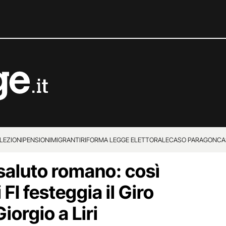
LEZIONI
PENSIONI
MIGRANTI
RIFORMA LEGGE ELETTORALE
CASO PARAGON
CA
 saluto romano: così
 FI festeggia il Giro
Giorgio a Liri