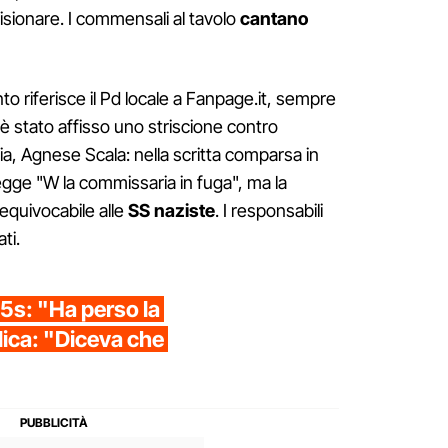
sionare. I commensali al tavolo
cantano
 riferisce il Pd locale a Fanpage.it, sempre
i è stato affisso uno striscione contro
ia, Agnese Scala: nella scritta comparsa in
legge "W la commissaria in fuga", ma la
equivocabile alle
SS naziste
. I responsabili
ti.
M5s: "Ha perso la
lica: "Diceva che