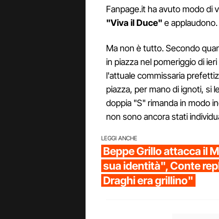
Fanpage.it ha avuto modo di vi
"Viva il Duce"
e applaudono.
Ma non è tutto. Secondo quanto
in piazza nel pomeriggio di ier
l'attuale commissaria prefettiz
piazza, per mano di ignoti, si 
doppia "S" rimanda in modo in
non sono ancora stati individua
LEGGI ANCHE
Beppe Grillo attacca il 
sua identità", Conte rep
Draghi era grillino"