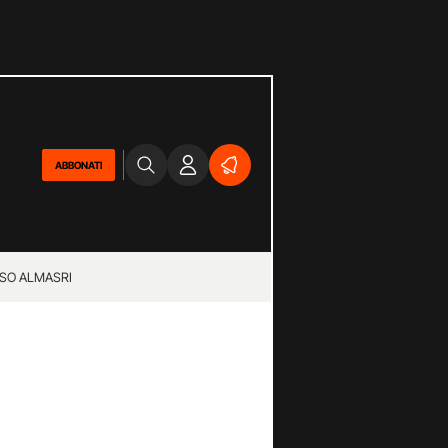
ABBONATI
SO ALMASRI