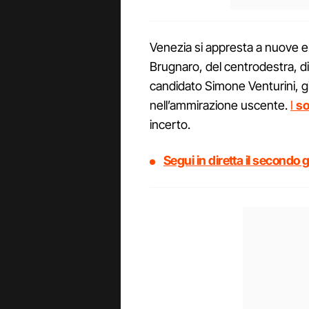
Venezia si appresta a nuove ele
Brugnaro, del centrodestra, di 
candidato Simone Venturini, g
nell’ammirazione uscente.
I
s
incerto.
Segui in diretta il secondo 