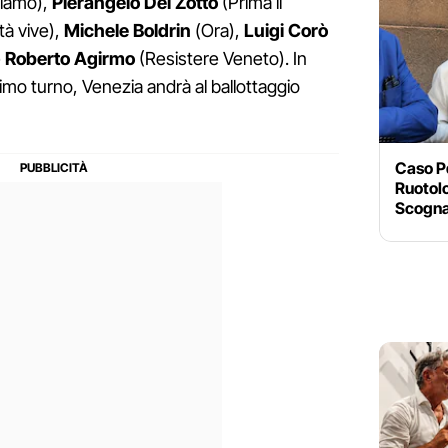
liamo),
Pierangelo Del Zotto
(Prima il
tà vive),
Michele Boldrin
(Ora),
Luigi Corò
e
Roberto Agirmo
(Resistere Veneto). In
imo turno, Venezia andrà al ballottaggio
Caso P
Ruotol
Scogna