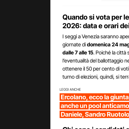
Quando si vota per l
2026: data e orari de
I seggi a Venezia saranno apert
giornate di
domenica 24 maggi
dalle 7 alle 15
. Poiché la città
l’eventualità del ballottaggio
ottenere il 50 per cento di vo
turno di elezioni, quindi, si t
LEGGI ANCHE
Ercolano, ecco la giunta
anche un pool anticamo
Daniele, Sandro Ruotolo