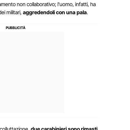
amento non collaborativo; l'uomo, infatti, ha
ei militari,
aggredendoli con una pala
.
 colluttazione,
due carabinieri sono rimasti