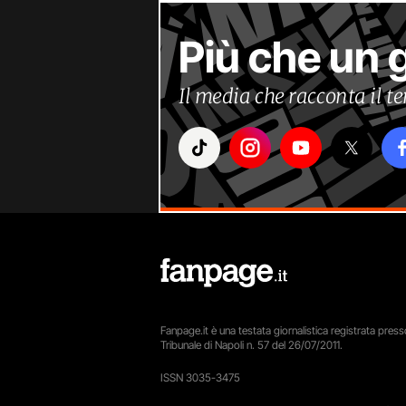
Più che un 
Il media che racconta il 
Fanpage.it è una testata giornalistica registrata presso
Tribunale di Napoli n. 57 del 26/07/2011.
ISSN 3035-3475