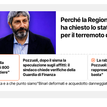
Perché la Regio
ha chiesto lo st
per il terremoto 
Pozzuoli, dopo il sisma la
La rab
lla
speculazione sugli affitti: il
Pozzuoli:
i 800
sindaco chiede verifiche della
rapprese
tiere"
Guardia di Finanza
basta"
lerta e a che punto siamo
"Binari deformati e acquedotto danneggiat