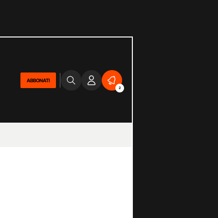
ABBONATI
2