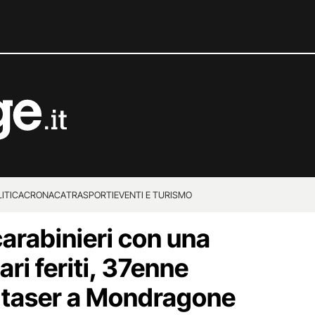
ITICA
CRONACA
TRASPORTI
EVENTI E TURISMO
carabinieri con una
ari feriti, 37enne
l taser a Mondragone