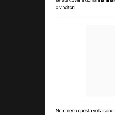
serata cover e domani
la fina
o vincitori.
Nemmeno questa volta sono 