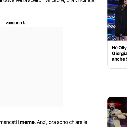
le
dove verrà scelto il vincitore, o la vincitrice,
Né Olly
Giorgia
anche 
mancati i
meme
. Anzi, ora sono chiare le