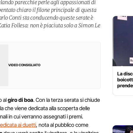
alando parecchie perle agli appassionati di
entato chiaro il filone principale di questa
Carlo Conti sta conducendo queste serate è
atia Follesa: non è piaciuta solo a Simon Le
VIDEO CONSIGLIATO
La dis
boicott
prende
o al
giro di boa
. Con la terza serata si chiude
lla che viene dedicata alla scoperta delle
inali in cui verranno assegnati i premi.
edicata ai duetti
, nota al pubblico come