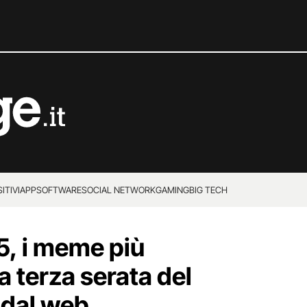
ITIVI
APP
SOFTWARE
SOCIAL NETWORK
GAMING
BIG TECH
, i meme più
la terza serata del
i dal web