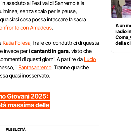
n assoluto al Festival di Sanremo è la
Fulminea, senza spaio per le pause,
o qualsiasi cosa possa intaccare la sacra
A un m
onfronto con Amadeus
.
radio i
Coma_C
he
Katia Follesa
, fra le co-conduttrici di questa
della c
e invece per i
cantanti in gara
, visto che
ommenti di questi giorni. A partire da
Lucio
messo, il
Fantasanremo
. Tranne qualche
ssa quasi inosservato.
emo Giovani 2025:
l'età massima delle