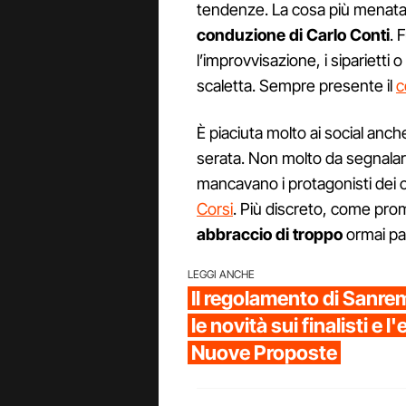
tendenze. La cosa più menata i
conduzione di Carlo Conti
. 
l’improvvisazione, i siparietti 
scaletta. Sempre presente il
c
È piaciuta molto ai social anc
serata. Non molto da segnalar
mancavano i protagonisti dei c
Corsi
. Più discreto, come pro
abbraccio di troppo
ormai pa
LEGGI ANCHE
Il regolamento di Sanr
le novità sui finalisti e 
Nuove Proposte