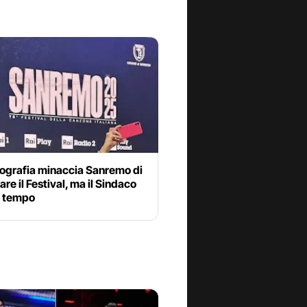
cografia minaccia Sanremo di
are il Festival, ma il Sindaco
 tempo