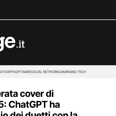
ITIVI
APP
SOFTWARE
SOCIAL NETWORK
GAMING
BIG TECH
erata cover di
5: ChatGPT ha
io dei duetti con la