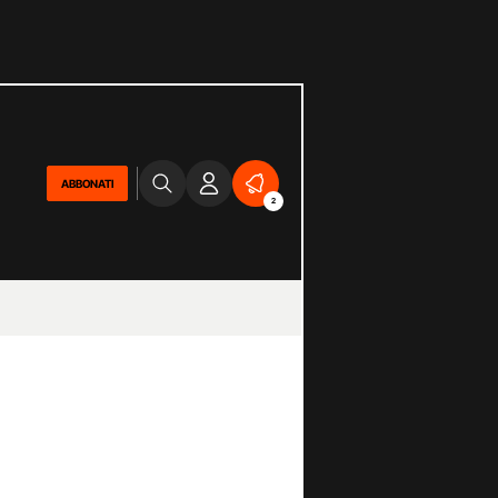
ABBONATI
2