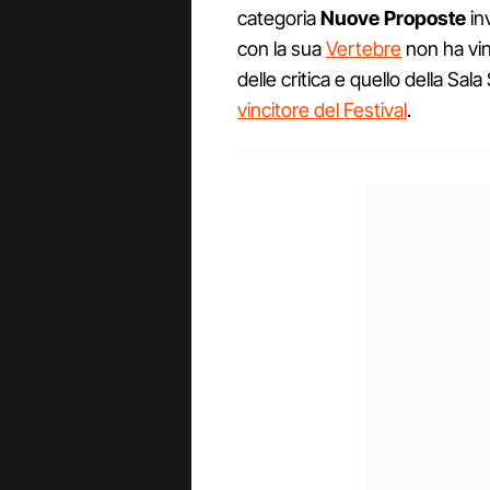
categoria
Nuove Proposte
in
con la sua
Vertebre
non ha vin
delle critica e quello della Sal
vincitore del Festival
.