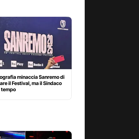
cografia minaccia Sanremo di
are il Festival, ma il Sindaco
 tempo