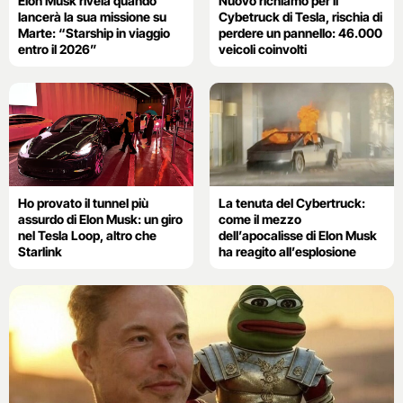
Elon Musk rivela quando
Nuovo richiamo per il
lancerà la sua missione su
Cybetruck di Tesla, rischia di
Marte: “Starship in viaggio
perdere un pannello: 46.000
entro il 2026”
veicoli coinvolti
Ho provato il tunnel più
La tenuta del Cybertruck:
assurdo di Elon Musk: un giro
come il mezzo
nel Tesla Loop, altro che
dell’apocalisse di Elon Musk
Starlink
ha reagito all’esplosione