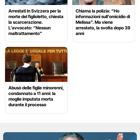
Arrestati in Svizzera per la
Chiama la polizia: “Ho
morte del figlioletto, chiesta
informazioni sull’omicidio di
la scarcerazione.
Melissa”. Ma viene
L’avvocato: “Nessun
arrestato, la svolta dopo 39
maltrattamento”
anni
Abusò delle figlie minorenni,
condannato a 11 anni: la
moglie imputata morta
durante il processo