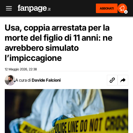
ABBONATI
2
Usa, coppia arrestata per la
morte del figlio di 11 anni: ne
avrebbero simulato
l’impiccagione
12 Maggio 2026
22:38
,
A cura di
Davide Falcioni