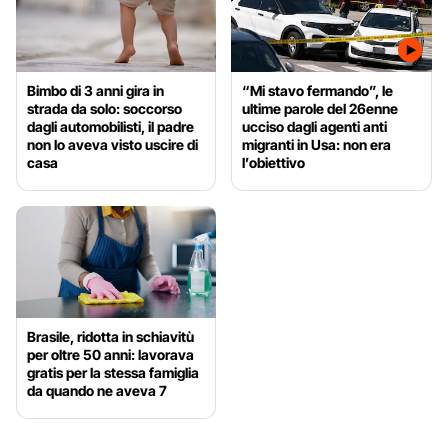
Bimbo di 3 anni gira in
“Mi stavo fermando”, le
strada da solo: soccorso
ultime parole del 26enne
dagli automobilisti, il padre
ucciso dagli agenti anti
non lo aveva visto uscire di
migranti in Usa: non era
casa
l’obiettivo
Brasile, ridotta in schiavitù
per oltre 50 anni: lavorava
gratis per la stessa famiglia
da quando ne aveva 7