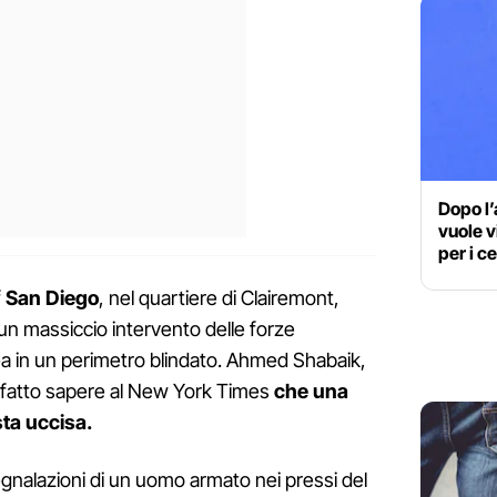
Dopo l’
vuole v
per i ce
f
San Diego
, nel quartiere di Clairemont,
un massiccio intervento delle forze
rea in un perimetro blindato. Ahmed Shabaik,
 fatto sapere al New York Times
che una
sta uccisa.
egnalazioni di un uomo armato nei pressi del