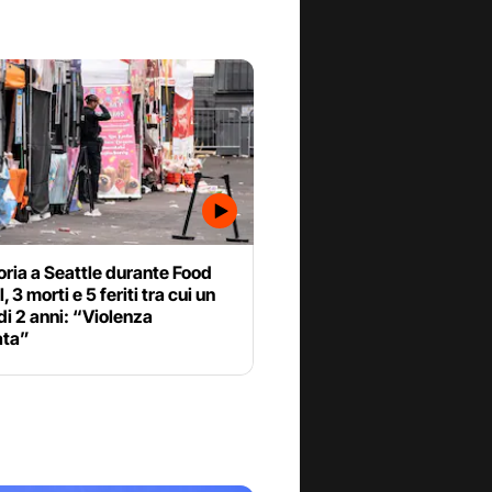
ria a Seattle durante Food
, 3 morti e 5 feriti tra cui un
i 2 anni: “Violenza
ata”