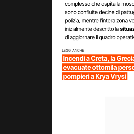
complesso che ospita la mosch
sono confluite decine di pattu
polizia, mentre l’intera zona v
inizialmente descritto la
situa
di aggiornare il quadro operati
LEGGI ANCHE
Incendi a Creta, la Grec
evacuate ottomila pers
pompieri a Krya Vrysi