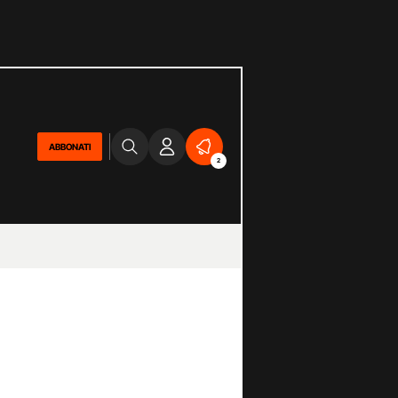
ABBONATI
2