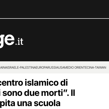
RAINA
ISRAELE-PALESTINA
EUROPA
RUSSIA
USA
MEDIO ORIENTE
CINA-TAIWAN
centro islamico di
 sono due morti”. Il
pita una scuola