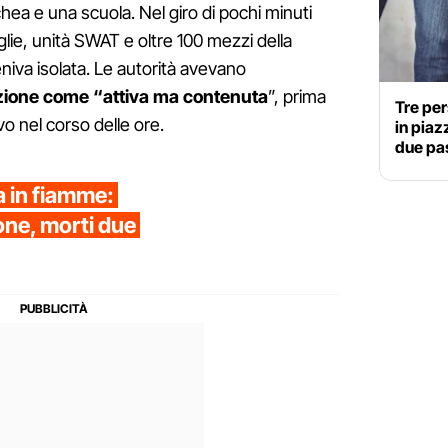
ea e una scuola. Nel giro di pochi minuti
glie, unità SWAT e oltre 100 mezzi della
eniva isolata. Le autorità avevano
zione come “attiva ma contenuta
”, prima
Tre per
vo nel corso delle ore.
in piaz
due pas
ia in fiamme:
one, morti due