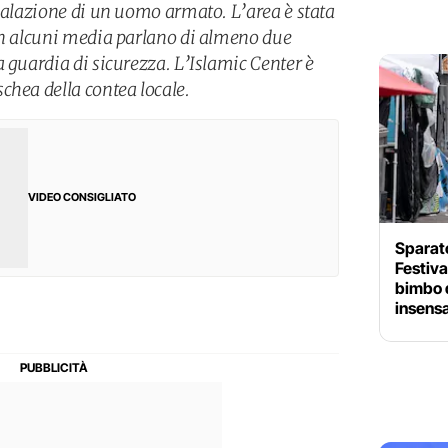
gnalazione di un uomo armato. L’area è stata
on alcuni media parlano di almeno due
 guardia di sicurezza. L’Islamic Center è
chea della contea locale.
VIDEO CONSIGLIATO
Sparato
Festival
bimbo d
insens