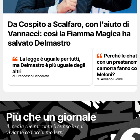
Da Cospito a Scalfaro, con l'aiuto di
Vannacci: così la Fiamma Magica ha
salvato Delmastro
Perché le chat 
La legge è uguale per tutti,
con un prestanome
ma Delmastro è più uguale degli
camorra fanno così
altri
Meloni?
Francesco Cancellato
Adriano Biondi
Più che un giornale
Il media che racconta il tempo in cui
viviamo con occhi moderni