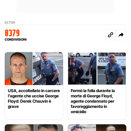
ESTERI
8379
CONDIVISIONI
USA, accoltellato in carcere
Fermò la folla durante la
l’agente che uccise George
morte di George Floyd,
Floyd: Derek Chauvin è
agente condannato per
grave
favoreggiamento in
omicidio